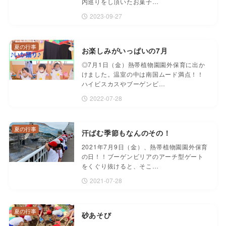
内巡りをし頂いたお菓子…
2023-09-27
夏の行事
お楽しみがいっぱいの7月
◎7月1日（金）熱帯植物園園外保育に出か
けました。温室の中は南国ムード満点！！
ハイビスカスやブーゲンビ…
2022-07-28
夏の行事
汗ばむ季節もなんのその！
2021年7月9日（金）、熱帯植物園園外保育
の日！！ブーゲンビリアのアーチ型ゲート
をくぐり抜けると、そこ…
2021-07-28
夏の行事
砂あそび