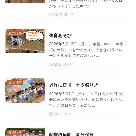
がやって来ました‼️いつ…
2026-07-17
夏の行事
体育あそび
2026年7月13日（月）、年長・年中・年少
組が一緒に力を合わせて、大きなパラバル
ーンを動かして遊びました…
2026-07-14
夏の行事
🎶竹に短冊 七夕祭り🎶
2026年7月7日（火）、今日は七夕の日‼️短
冊に願い事を書いたり、笹に飾り付けをし
て、この日を楽しみにし…
2026-07-08
夏の行事
熱帯植物園 園外保育