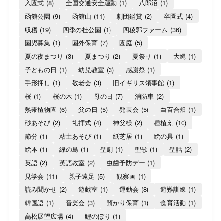
入園式
(8)
全国交通安全運動
(1)
八郎沼
(1)
函館公園
(9)
函館山
(11)
劇団鑑賞
(2)
卒園式
(4)
収穫
(19)
四季の杜公園
(1)
四稜郭ファーム
(36)
園児募集
(1)
園外保育
(7)
園庭
(5)
夏の夜まつり
(3)
夏まつり
(2)
夏祭り
(1)
大縄
(1)
子どもの日
(1)
幼児教室
(3)
感謝祭
(1)
手形押し
(1)
敬老会
(3)
旧イギリス領事館
(1)
桜
(1)
桜の木
(1)
母の日
(7)
消防車
(2)
熱帯植物園
(6)
父の日
(5)
発表会
(5)
白百合畑
(1)
砂あそび
(2)
礼拝式
(4)
神父様
(2)
種植え
(10)
節分
(1)
粘土あそび
(1)
紙芝居
(1)
絵の具
(1)
絵本
(1)
緑の島
(1)
聖劇
(1)
聖歌
(1)
聖話
(2)
英語
(2)
英語教室
(2)
虫歯予防デー
(1)
見学会
(11)
親子遠足
(5)
観察画
(1)
読み聞かせ
(2)
遊戯室
(1)
運動会
(8)
避難訓練
(1)
韓国語
(1)
音楽会
(3)
預かり保育
(1)
食育活動
(1)
高松展望広場
(4)
鯉のぼり
(1)