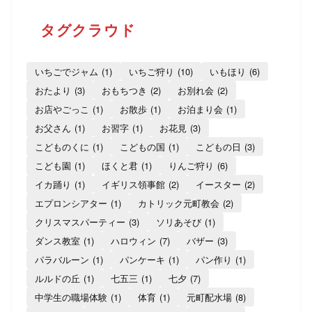
タグクラウド
いちごでジャム
(1)
いちご狩り
(10)
いもほり
(6)
おたより
(3)
おもちつき
(2)
お別れ会
(2)
お店やごっこ
(1)
お散歩
(1)
お泊まり会
(1)
お父さん
(1)
お習字
(1)
お花見
(3)
こどものくに
(1)
こどもの国
(1)
こどもの日
(3)
こども園
(1)
ほくと君
(1)
りんご狩り
(6)
イカ踊り
(1)
イギリス領事館
(2)
イースター
(2)
エプロンシアター
(1)
カトリック元町教会
(2)
クリスマスパーティー
(3)
ソリあそび
(1)
ダンス教室
(1)
ハロウィン
(7)
バザー
(3)
パラバルーン
(1)
パンケーキ
(1)
パン作り
(1)
ルルドの丘
(1)
七五三
(1)
七夕
(7)
中学生の職場体験
(1)
体育
(1)
元町配水場
(8)