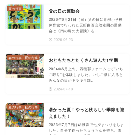
夏の行事
父の日の運動会
2026年6月21日（日）父の日に青柳小学校
体育館で行われた元町白百合幼稚園の運動
会は《南の島の大冒険》を…
2026-06-23
春の行事
夏の行事
おともだちとたくさん遊んだ1学期
2024年6月上旬、四稜郭ファームにて“いち
ご狩り”を体験しました。いちご畑に入ると
みんなの目がキラキラ輝…
2024-07-18
夏の行事
秋の行事
暑かった夏！やっと秋らしい季節を迎
えました！
2023年7月7日は幼稚園で七夕まつりをしま
した。自分で作ったちょうちんを持ち、園