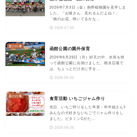
2026年7月3日（金）熱帯植物園を見学しま
した。「お猿さん、見れるんだよね！」
「南のお花、咲いてるかな…
2026-07-05
夏の行事
函館公園の園外保育
2026年6月29日（月）好天の中、水筒を持
って函館公園に出掛けました。噴水広場で
は、ちょっとだけ水に手を…
2026-06-30
夏の行事
食育活動 いちごジャム作り
先日、いちご狩りをした年長・年中組さん‼️
みんなの大好きないちごでジャム作りをし
ました。ビタミンCがた…
2026-06-26