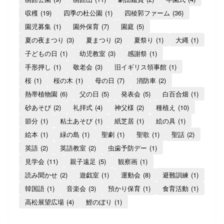
収穫
(19)
四季の杜公園
(1)
四稜郭ファーム
(36)
園児募集
(1)
園外保育
(7)
園庭
(5)
夏の夜まつり
(3)
夏まつり
(2)
夏祭り
(1)
大縄
(1)
子どもの日
(1)
幼児教室
(3)
感謝祭
(1)
手形押し
(1)
敬老会
(3)
旧イギリス領事館
(1)
桜
(1)
桜の木
(1)
母の日
(7)
消防車
(2)
熱帯植物園
(6)
父の日
(5)
発表会
(5)
白百合畑
(1)
砂あそび
(2)
礼拝式
(4)
神父様
(2)
種植え
(10)
節分
(1)
粘土あそび
(1)
紙芝居
(1)
絵の具
(1)
絵本
(1)
緑の島
(1)
聖劇
(1)
聖歌
(1)
聖話
(2)
英語
(2)
英語教室
(2)
虫歯予防デー
(1)
見学会
(11)
親子遠足
(5)
観察画
(1)
読み聞かせ
(2)
遊戯室
(1)
運動会
(8)
避難訓練
(1)
韓国語
(1)
音楽会
(3)
預かり保育
(1)
食育活動
(1)
高松展望広場
(4)
鯉のぼり
(1)