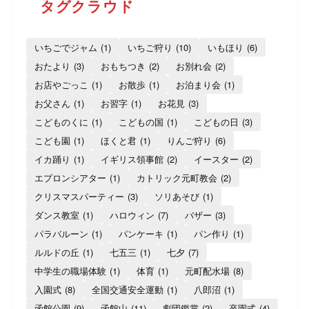
タグクラウド
いちごでジャム
(1)
いちご狩り
(10)
いもほり
(6)
おたより
(3)
おもちつき
(2)
お別れ会
(2)
お店やごっこ
(1)
お散歩
(1)
お泊まり会
(1)
お父さん
(1)
お習字
(1)
お花見
(3)
こどものくに
(1)
こどもの国
(1)
こどもの日
(3)
こども園
(1)
ほくと君
(1)
りんご狩り
(6)
イカ踊り
(1)
イギリス領事館
(2)
イースター
(2)
エプロンシアター
(1)
カトリック元町教会
(2)
クリスマスパーティー
(3)
ソリあそび
(1)
ダンス教室
(1)
ハロウィン
(7)
バザー
(3)
パラバルーン
(1)
パンケーキ
(1)
パン作り
(1)
ルルドの丘
(1)
七五三
(1)
七夕
(7)
中学生の職場体験
(1)
体育
(1)
元町配水場
(8)
入園式
(8)
全国交通安全運動
(1)
八郎沼
(1)
函館公園
(9)
函館山
(11)
劇団鑑賞
(2)
卒園式
(4)