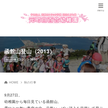
函館山登山（2013）
2013-09-30
秋の行事
HOME
秋の行事
9月27日。
幼稚園から毎日見ている函館山。
雲ひとつ無い青空の中、元気いっぱい頂上を目指して登り