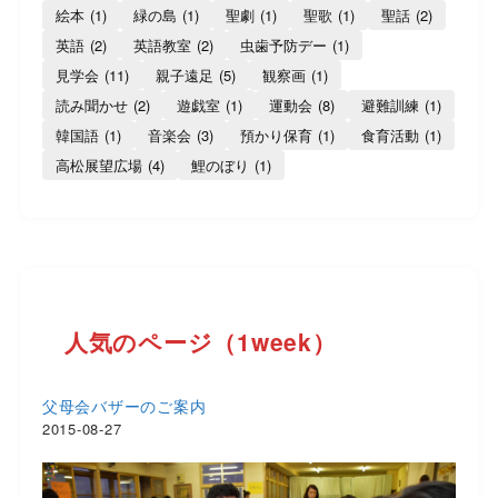
絵本
(1)
緑の島
(1)
聖劇
(1)
聖歌
(1)
聖話
(2)
英語
(2)
英語教室
(2)
虫歯予防デー
(1)
見学会
(11)
親子遠足
(5)
観察画
(1)
読み聞かせ
(2)
遊戯室
(1)
運動会
(8)
避難訓練
(1)
韓国語
(1)
音楽会
(3)
預かり保育
(1)
食育活動
(1)
高松展望広場
(4)
鯉のぼり
(1)
人気のページ（1week）
父母会バザーのご案内
2015-08-27