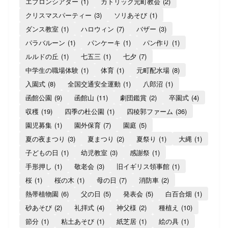
エプロンシアター
(1)
カトリック元町教会
(2)
クリスマスパーティー
(3)
ソリあそび
(1)
ダンス教室
(1)
ハロウィン
(7)
バザー
(3)
パラバルーン
(1)
パンケーキ
(1)
パン作り
(1)
ルルドの丘
(1)
七五三
(1)
七夕
(7)
中学生の職場体験
(1)
体育
(1)
元町配水場
(8)
入園式
(8)
全国交通安全運動
(1)
八郎沼
(1)
函館公園
(9)
函館山
(11)
劇団鑑賞
(2)
卒園式
(4)
収穫
(19)
四季の杜公園
(1)
四稜郭ファーム
(36)
園児募集
(1)
園外保育
(7)
園庭
(5)
夏の夜まつり
(3)
夏まつり
(2)
夏祭り
(1)
大縄
(1)
子どもの日
(1)
幼児教室
(3)
感謝祭
(1)
手形押し
(1)
敬老会
(3)
旧イギリス領事館
(1)
桜
(1)
桜の木
(1)
母の日
(7)
消防車
(2)
熱帯植物園
(6)
父の日
(5)
発表会
(5)
白百合畑
(1)
砂あそび
(2)
礼拝式
(4)
神父様
(2)
種植え
(10)
節分
(1)
粘土あそび
(1)
紙芝居
(1)
絵の具
(1)