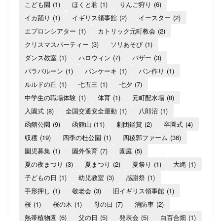
こども園
(1)
ほくと君
(1)
りんご狩り
(6)
イカ踊り
(1)
イギリス領事館
(2)
イースター
(2)
エプロンシアター
(1)
カトリック元町教会
(2)
クリスマスパーティー
(3)
ソリあそび
(1)
ダンス教室
(1)
ハロウィン
(7)
バザー
(3)
パラバルーン
(1)
パンケーキ
(1)
パン作り
(1)
ルルドの丘
(1)
七五三
(1)
七夕
(7)
中学生の職場体験
(1)
体育
(1)
元町配水場
(8)
入園式
(8)
全国交通安全運動
(1)
八郎沼
(1)
函館公園
(9)
函館山
(11)
劇団鑑賞
(2)
卒園式
(4)
収穫
(19)
四季の杜公園
(1)
四稜郭ファーム
(36)
園児募集
(1)
園外保育
(7)
園庭
(5)
夏の夜まつり
(3)
夏まつり
(2)
夏祭り
(1)
大縄
(1)
子どもの日
(1)
幼児教室
(3)
感謝祭
(1)
手形押し
(1)
敬老会
(3)
旧イギリス領事館
(1)
桜
(1)
桜の木
(1)
母の日
(7)
消防車
(2)
熱帯植物園
(6)
父の日
(5)
発表会
(5)
白百合畑
(1)