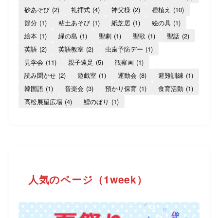
砂あそび
(2)
礼拝式
(4)
神父様
(2)
種植え
(10)
節分
(1)
粘土あそび
(1)
紙芝居
(1)
絵の具
(1)
絵本
(1)
緑の島
(1)
聖劇
(1)
聖歌
(1)
聖話
(2)
英語
(2)
英語教室
(2)
虫歯予防デー
(1)
見学会
(11)
親子遠足
(5)
観察画
(1)
読み聞かせ
(2)
遊戯室
(1)
運動会
(8)
避難訓練
(1)
韓国語
(1)
音楽会
(3)
預かり保育
(1)
食育活動
(1)
高松展望広場
(4)
鯉のぼり
(1)
人気のページ（1week）