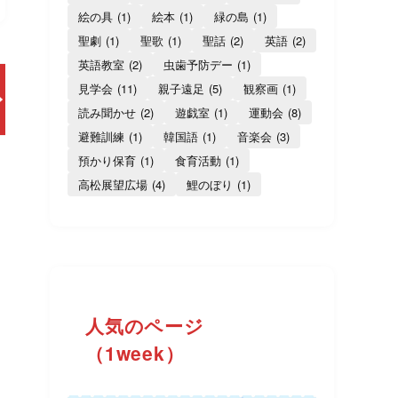
絵の具
(1)
絵本
(1)
緑の島
(1)
聖劇
(1)
聖歌
(1)
聖話
(2)
英語
(2)
英語教室
(2)
虫歯予防デー
(1)
見学会
(11)
親子遠足
(5)
観察画
(1)
読み聞かせ
(2)
遊戯室
(1)
運動会
(8)
避難訓練
(1)
韓国語
(1)
音楽会
(3)
預かり保育
(1)
食育活動
(1)
高松展望広場
(4)
鯉のぼり
(1)
人気のページ
（1week）