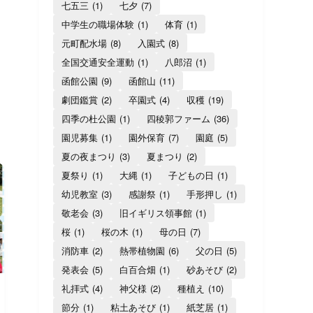
七五三
(1)
七夕
(7)
中学生の職場体験
(1)
体育
(1)
元町配水場
(8)
入園式
(8)
全国交通安全運動
(1)
八郎沼
(1)
函館公園
(9)
函館山
(11)
劇団鑑賞
(2)
卒園式
(4)
収穫
(19)
四季の杜公園
(1)
四稜郭ファーム
(36)
園児募集
(1)
園外保育
(7)
園庭
(5)
夏の夜まつり
(3)
夏まつり
(2)
夏祭り
(1)
大縄
(1)
子どもの日
(1)
幼児教室
(3)
感謝祭
(1)
手形押し
(1)
敬老会
(3)
旧イギリス領事館
(1)
桜
(1)
桜の木
(1)
母の日
(7)
消防車
(2)
熱帯植物園
(6)
父の日
(5)
発表会
(5)
白百合畑
(1)
砂あそび
(2)
礼拝式
(4)
神父様
(2)
種植え
(10)
節分
(1)
粘土あそび
(1)
紙芝居
(1)