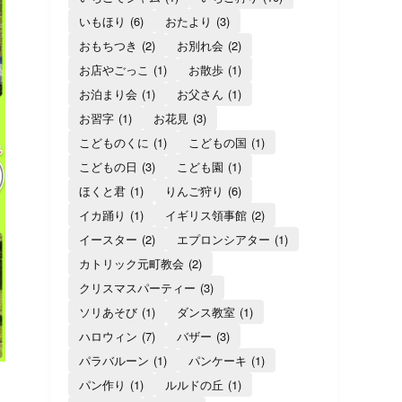
いもほり
(6)
おたより
(3)
おもちつき
(2)
お別れ会
(2)
お店やごっこ
(1)
お散歩
(1)
お泊まり会
(1)
お父さん
(1)
お習字
(1)
お花見
(3)
こどものくに
(1)
こどもの国
(1)
こどもの日
(3)
こども園
(1)
ほくと君
(1)
りんご狩り
(6)
イカ踊り
(1)
イギリス領事館
(2)
イースター
(2)
エプロンシアター
(1)
カトリック元町教会
(2)
クリスマスパーティー
(3)
ソリあそび
(1)
ダンス教室
(1)
ハロウィン
(7)
バザー
(3)
パラバルーン
(1)
パンケーキ
(1)
パン作り
(1)
ルルドの丘
(1)