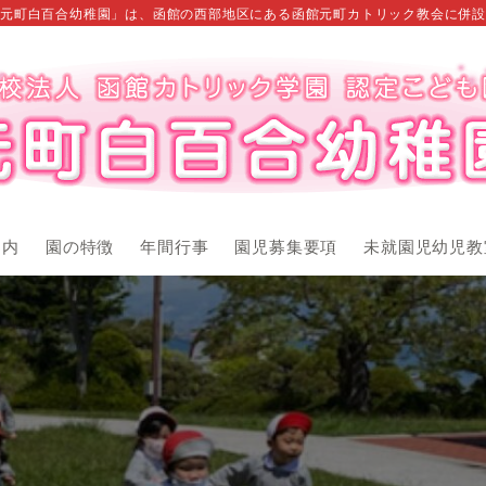
元町白百合幼稚園」は、函館の西部地区にある函館元町カトリック教会に併設
案内
園の特徴
年間行事
園児募集要項
未就園児幼児教