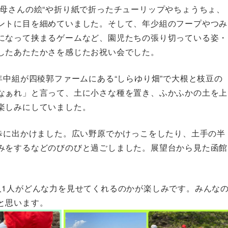
お母さんの絵“や折り紙で折ったチューリップやちょうちょ、
ントに目を細めていました。そして、年少組のフープやつみ
になって挟まるゲームなど、園児たちの張り切っている姿・
したあたたかさを感じたお祝い会でした。
年中組が四稜郭ファームにある“しらゆり畑”で大根と枝豆の
なぁれ」と言って、土に小さな種を置き、ふかふかの土を上
楽しみにしていました。
散歩に出かけました。広い野原でかけっこをしたり、土手の半
みをするなどのびのびと過ごしました。展望台から見た函館
人1人がどんな力を見せてくれるのかが楽しみです。みんな
と思います。